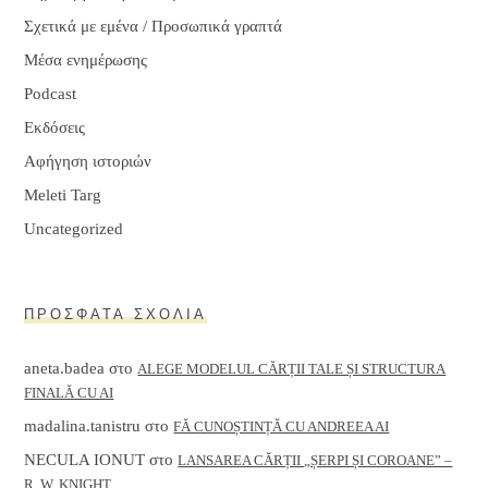
Σχετικά με εμένα / Προσωπικά γραπτά
Μέσα ενημέρωσης
Podcast
Εκδόσεις
Αφήγηση ιστοριών
Meleti Targ
Uncategorized
ΠΡΌΣΦΑΤΑ ΣΧΌΛΙΑ
aneta.badea
στο
ALEGE MODELUL CĂRȚII TALE ȘI STRUCTURA
FINALĂ CU AI
madalina.tanistru
στο
FĂ CUNOȘTINȚĂ CU ANDREEA AI
NECULA IONUT
στο
LANSAREA CĂRȚII „ȘERPI ȘI COROANE” –
R. W. KNIGHT