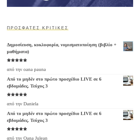
ΠΡΌΣΦΑΤΕΣ ΚΡΙΤΙΚΈΣ
Δημοσίευση, κυκλοφορία, νομισματοποίηση (βιβλίο +
μαθήματα)
Βαθμολογήθηκε
από την oana pauna
σε
5
από 5
Από το μηδέν στο πρώτο προσχέδιο LIVE σε 6
εβδομάδες. Τεύχος 3
Βαθμολογήθηκε
από την Daniela
σε
5
από 5
Από το μηδέν στο πρώτο προσχέδιο LIVE σε 6
εβδομάδες. Τεύχος 3
Βαθμολογήθηκε
από την Oana Julean