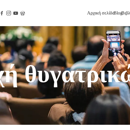
Αρχική σελίδα
Blog
Βιβλ
ημοσιεύστε. Χρηματοδοτήστε.
χή θυγατρικ