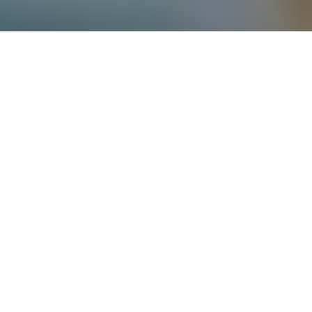
Iubesc cartile curajoase, acelea care pun sub semnul intrebarii
conceptele “general valabile” si ai caror autori isi asuma sa le
scrie.
“Nu manca broasca. 12 concepte de TIME MANAGEMENT
intoarse pe dos pentru ca doar asa functioneaza”
este una dintre
ele si m-a provocat inca de la inceput la un exercitiu tare
important de introspectie.
In capitolul 2, Semnificația, Remus scrie exact despre asta: cum
gasești scopul vietii tale ca sa nu mai ratacesti si sa te invarti in
cerc, ajungand, in final, nicaieri (cu tot cu tehnicile de Time
Management pe care le stii :)).
Deci … cum iti gasesti semnificatia? Iti pui aceste 3 intrebari: