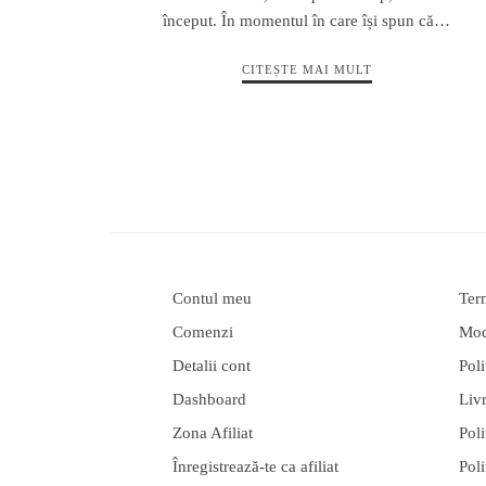
început. În momentul în care își spun că…
CITEȘTE MAI MULT
Contul meu
Term
Comenzi
Moda
Detalii cont
Poli
Dashboard
Liv
Zona Afiliat
Poli
Înregistrează-te ca afiliat
Poli