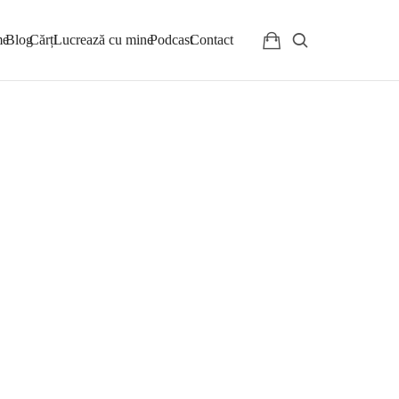
me
Blog
Cărți
Lucrează cu mine
Podcast
Contact