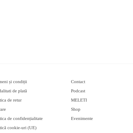
eni și condiții
Contact
litati de plată
Podcast
tica de retur
MELETI
rare
Shop
tica de confidențialitate
Evenimente
tică cookie-uri (UE)