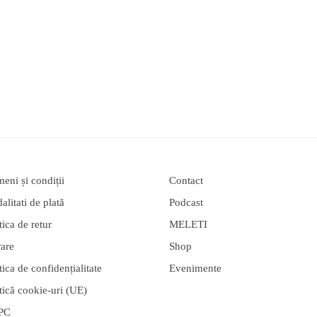
eni și condiții
Contact
litati de plată
Podcast
tica de retur
MELETI
rare
Shop
tica de confidențialitate
Evenimente
tică cookie-uri (UE)
PC