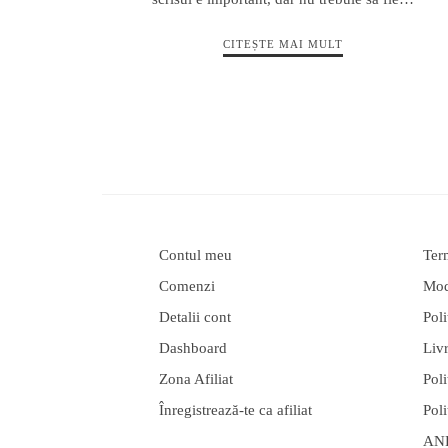
CITEȘTE MAI MULT
Contul meu
Term
Comenzi
Moda
Detalii cont
Poli
Dashboard
Liv
Zona Afiliat
Poli
Înregistrează-te ca afiliat
Poli
AN