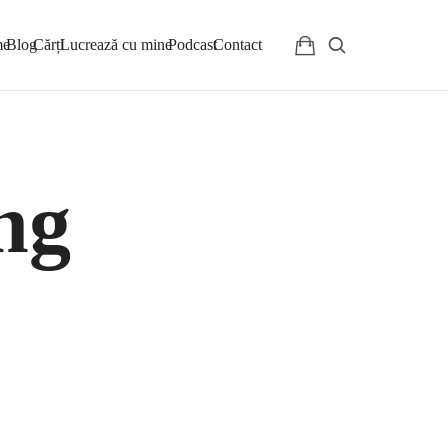
me
Blog
Cărți
Lucrează cu mine
Podcast
Contact
ng