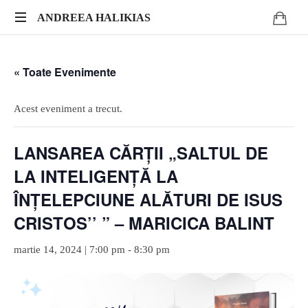
ANDREEA
ANDREEA HALIKIAS
Transformă-
HALIKIAS
ți
« Toate Evenimente
expertiza
în
impact
Acest eveniment a trecut.
autentic.
Scrie.
LANSAREA CĂRȚII „SALTUL DE
Publică.
Monetizează.
LA INTELIGENȚĂ LA
ÎNȚELEPCIUNE ALĂTURI DE ISUS
CRISTOS’’ ” – MARICICA BALINT
martie 14, 2024 | 7:00 pm
-
8:30 pm