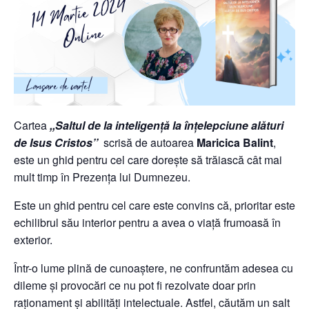
Cartea
,,Saltul de la inteligență la înțelepciune alături
de Isus Cristos’’
scrisă de autoarea
Maricica Balint
,
este un ghid pentru cel care dorește să trăiască cât mai
mult timp în Prezența lui Dumnezeu.
Este un ghid pentru cel care este convins că, prioritar este
echilibrul său interior pentru a avea o viață frumoasă în
exterior.
Într-o lume plină de cunoaștere, ne confruntăm adesea cu
dileme și provocări ce nu pot fi rezolvate doar prin
raționament și abilități intelectuale. Astfel, căutăm un salt