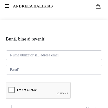
ANDREEA
ANDREEA HALIKIAS
Transformă-
HALIKIAS
ți
expertiza
în
impact
Bună, bine ai revenit!
autentic.
Scrie.
Publică.
Monetizează.