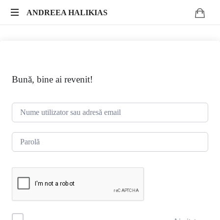
ANDREEA
ANDREEA HALIKIAS
Transformă-
HALIKIAS
ți
expertiza
în
impact
Bună, bine ai revenit!
autentic.
Scrie.
Publică.
Monetizează.