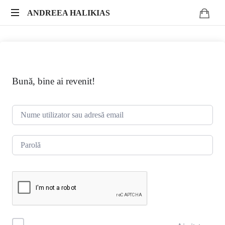
ANDREEA
ANDREEA HALIKIAS
Transformă-
HALIKIAS
ți
expertiza
în
impact
Bună, bine ai revenit!
autentic.
Scrie.
Publică.
Monetizează.