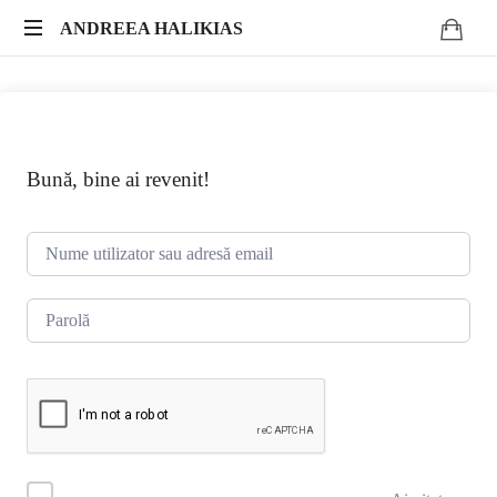
ANDREEA
ANDREEA HALIKIAS
Transformă-
HALIKIAS
ți
expertiza
în
impact
Bună, bine ai revenit!
autentic.
Scrie.
Publică.
Monetizează.