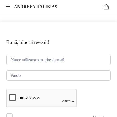
ANDREEA
ANDREEA HALIKIAS
Transformă-
HALIKIAS
ți
expertiza
în
impact
Bună, bine ai revenit!
autentic.
Scrie.
Publică.
Monetizează.