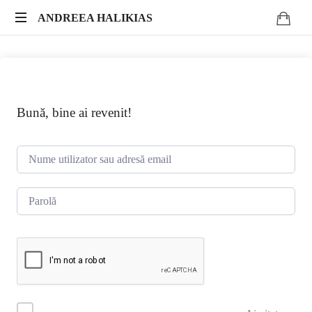
ANDREEA
ANDREEA HALIKIAS
Transformă-
HALIKIAS
ți
expertiza
în
impact
Bună, bine ai revenit!
autentic.
Scrie.
Publică.
Monetizează.